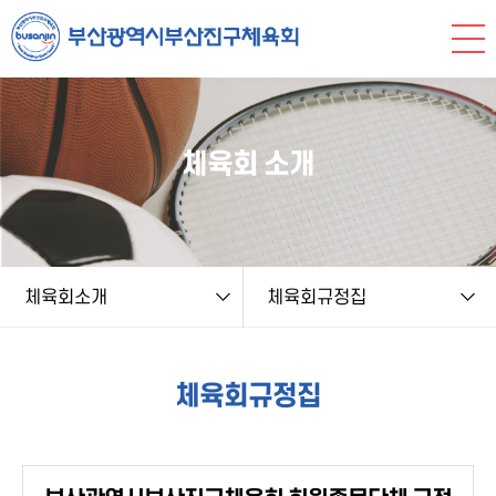
본문 바로가기
string(9) "board.php" string(9) "sportslaw" NULL
체육회 소개
체육회소개
체육회규정집
체육회규정집