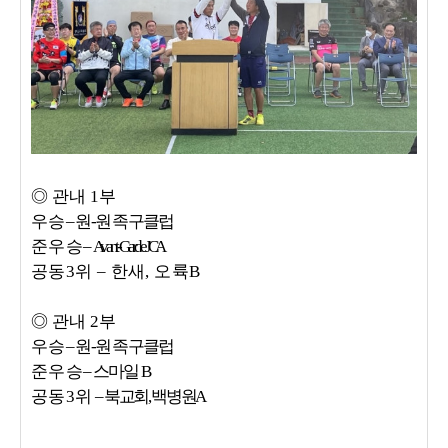
◎
관내
1
부
우 승
–
원
-
원 족구클럽
준 우 승
–
Avant-Garde JC A
공동
3
위
–
한새
,
오륙
B
◎
관내
2
부
우 승
–
원
-
원 족구클럽
준 우 승
–
스마일
B
공동
3
위
–
북교회
,
백병원
A