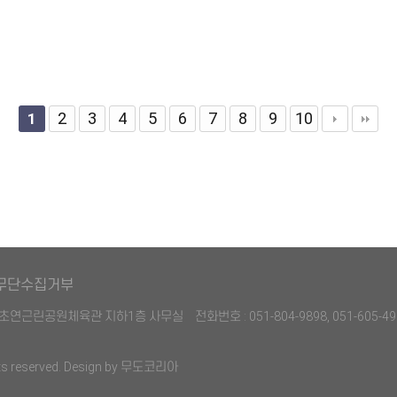
2
3
4
5
6
7
8
9
10
1
무단수집거부
27 초연근린공원체육관 지하1층 사무실
전화번호 : 051-804-9898, 051-605-49
reserved. Design by
무도코리아