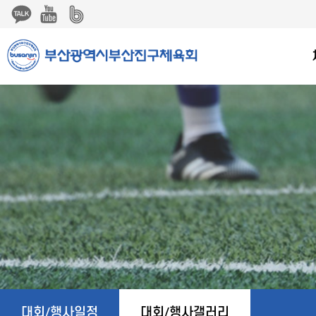
본문 바로가기
string(9) "board.php" string(12) "photogallery" NULL
대회/행사일정
대회/행사갤러리